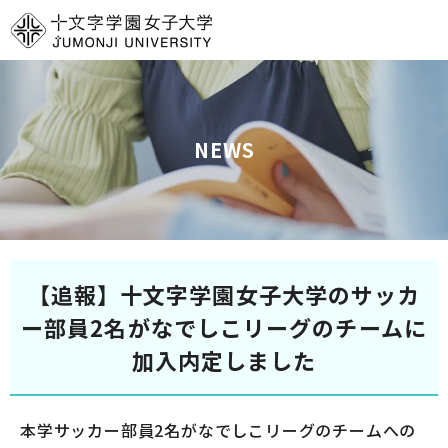
グ
本
ロ
フ
ロ
文
ー
ッ
ー
へ
カ
タ
バ
ル
ー
ル
ナ
へ
NEWS
ナ
ビ
ビ
ゲ
ゲ
ー
ー
シ
シ
ョ
【追報】十文字学園女子大学のサッカ
ョ
ン
ン
へ
ー部員2名がなでしこリーグのチームに
へ
加入内定しました
本学サッカー部員2名がなでしこリーグのチームへの