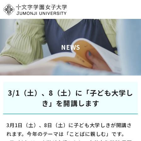
グ
本
ロ
フ
ロ
文
ー
ッ
ー
へ
カ
タ
バ
ル
ー
ル
ナ
へ
NEWS
ナ
ビ
ビ
ゲ
ゲ
ー
ー
シ
シ
ョ
3/1（土）、8（土）に「子ども大学し
ョ
ン
ン
へ
き」を開講します
へ
3月1日（土）、8日（土）に子ども大学しきが開講さ
れます。今年のテーマは「ことばに親しむ」です。