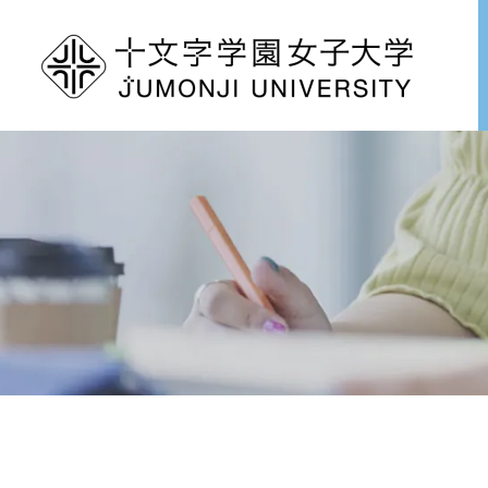
グ
本
ロ
フ
ロ
文
ー
ッ
ー
へ
カ
タ
バ
ル
ー
ル
ナ
へ
ナ
ビ
ビ
ゲ
ゲ
ー
ー
シ
シ
ョ
ョ
ン
ン
へ
へ