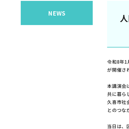
NEWS
人
令和8年
が開催さ
本講演会
共に暮ら
久喜市社
とのつな
当日は、