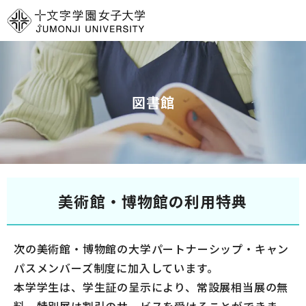
グ
本
ロ
フ
ロ
文
ー
ッ
ー
へ
カ
タ
バ
ル
ー
ル
ナ
へ
図書館
ナ
ビ
ビ
ゲ
ゲ
ー
ー
シ
シ
ョ
美術館・博物館の利用特典
ョ
ン
ン
へ
へ
次の美術館・博物館の大学パートナーシップ・キャン
パスメンバーズ制度に加入しています。
本学学生は、学生証の呈示により、常設展相当展の無