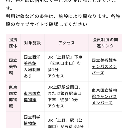
料、特別展は割引のサービスを受けることができま
す。
利用対象などの条件は、施設により異なります。各施
設のウェブサイトで確認してください。
提携
会員制度の関
対象施設
アクセス
団体
連リンク
国立西洋
JR「上野駅」下車
国立
国立美術館キ
美術館
（公園口出口）徒
美術
ャンパスメン
入場制限
歩1分
館
バーズ
あり
アクセス
東京
JR上野駅公園口、
東京国立博物
国立
東京国立
または鶯谷駅南口
館キャンパス
博物
博物館
下車 徒歩10分
メンバーズ
館
アクセス
国立科学
JR「上野」駅（公
博物館
園口）から徒歩5分