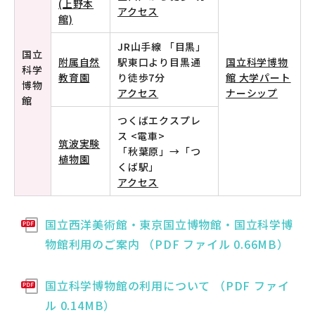
(上野本
アクセス
館)
JR山手線 「目黒」
国立
附属自然
駅東口より目黒通
国立科学博物
科学
教育園
り徒歩7分
館 大学パート
博物
アクセス
ナーシップ
館
つくばエクスプレ
ス <電車>
筑波実験
「秋葉原」→「つ
植物園
くば駅」
アクセス
国立西洋美術館・東京国立博物館・国立科学博
物館利用のご案内 （PDF ファイル 0.66MB）
国立科学博物館の利用について （PDF ファイ
ル 0.14MB）