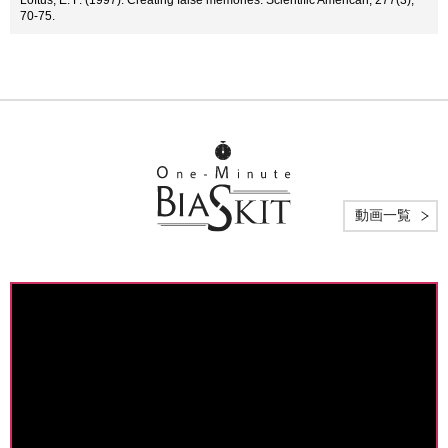
Loftus, E. F. (1997). Creating false memories. Scientific American, 277(3),
70-75.
動画一覧