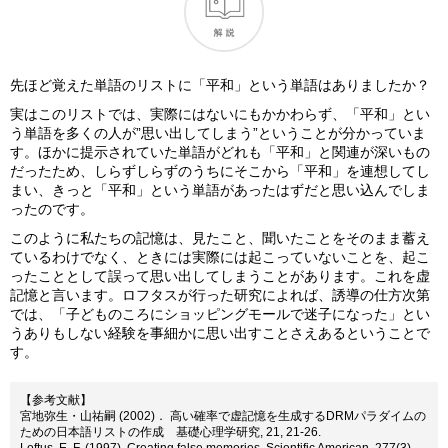
先ほど覚えた単語のリストに「平和」という単語はありましたか？
実はこのリストでは、実際にはないにもかかわらず、「平和」とい
う単語を多くの人が”思い出してしまう”ということが分かっていま
す。ほかに提示されていた単語がどれも「平和」と関連が深いもの
だったため、しらずしらずのうちにそこから「平和」を連想してし
まい、きっと「平和」という単語があったはずだと思い込んでしま
ったのです。
このように私たちの記憶は、見たこと、聞いたことをそのまま蓄え
ているわけでなく、ときには実際には起こっていないことを、起こ
ったこととして誤って思い出してしまうことがあります。これを虚
記憶と言います。ロフタスが行った研究によれば、誘導の仕方次第
では、「子どものころにショッピングモールで迷子になった」とい
うありもしない経験を事細かに思い出すことさえあるということで
す。
【参考文献】
宮地弥生・山祐嗣 (2002)． 高い確率で虚記憶を生成するDRMパラダイムの
ための日本語リストの作成 基礎心理学研究, 21, 21-26.