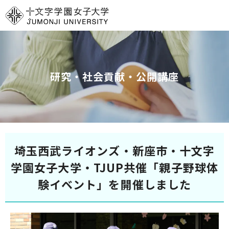
グ
本
ロ
フ
ロ
文
ー
ッ
ー
へ
カ
タ
バ
ル
ー
ル
ナ
へ
研究・社会貢献・公開講座
ナ
ビ
ビ
ゲ
ゲ
ー
ー
シ
シ
ョ
埼玉西武ライオンズ・新座市・十文字
ョ
ン
ン
へ
学園女子大学・TJUP共催「親子野球体
へ
験イベント」を開催しました