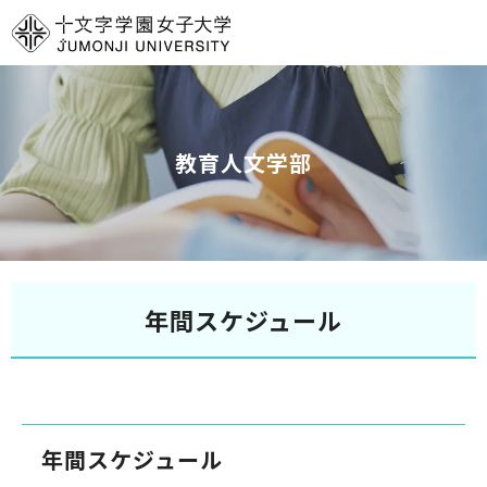
グ
本
ロ
フ
ロ
文
ー
ッ
ー
へ
カ
タ
バ
ル
ー
ル
ナ
へ
教育人文学部
ナ
ビ
ビ
ゲ
ゲ
ー
ー
シ
シ
ョ
年間スケジュール
ョ
ン
ン
へ
へ
年間スケジュール