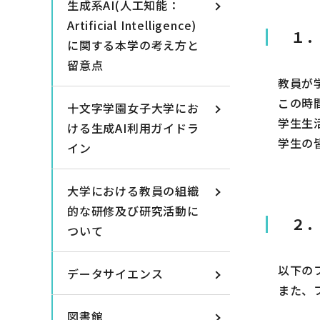
生成系AI(人工知能：
Artificial Intelligence)
１
に関する本学の考え方と
留意点
教員が学
この時間
十文字学園女子大学にお
学生生活
ける生成AI利用ガイドラ
学生の皆
イン
大学における教員の組織
的な研修及び研究活動に
２
ついて
以下のフ
データサイエンス
また、フ
図書館