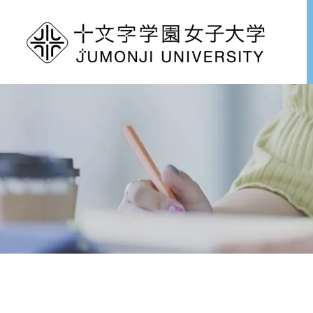
グ
本
ロ
フ
ロ
文
ー
ッ
ー
へ
カ
タ
バ
ル
ー
ル
ナ
へ
ナ
ビ
ビ
ゲ
ゲ
ー
ー
シ
シ
ョ
ョ
ン
ン
へ
へ