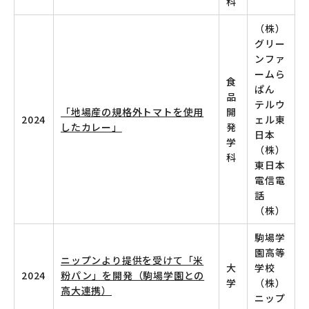
科
（株）
グリー
ンファ
ームら
食
ぱん
品
テルウ
「地場産の規格外トマトを使用
開
2024
ェル東
したカレー」
発
日本
学
（株）
科
東日本
電信電
話
（株）
駒場学
園高等
ニップンより提供を受けて「米
大
学校
2024
粉パン」を開発（駒場学園との
学
（株）
高大連携）
ニップ