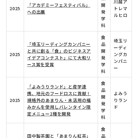
川越ア
「アカデミーフェスティバル」
開
2025
トレマ
への出展
発
ルヒロ
学
科
食
埼玉リ
「埼玉リーディングカンパニー
品
ーディ
と共に創る「食」のビジネスア
開
2025
ングカ
イデアコンテスト」にて大和リ
発
ンパニ
ース賞を受賞
学
ー
科
食
「よみうりランド」と産学連
品
携、地元のフードロスに貢献！
よみう
開
2025
規格外のあまりん・未活用の福
りラン
発
みかんを使用しバレンタイン限
ド
学
定メニュー2種を開発
科
食
田中製茶園と「あまりん紅茶」
品