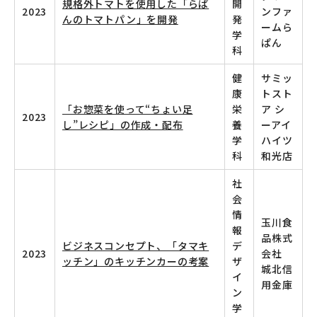
規格外トマトを使用した「らぱ
開
2023
ンファ
んのトマトパン」を開発
発
ームら
学
ぱん
科
健
サミッ
康
トスト
「お惣菜を使って“ちょい足
栄
ア シ
2023
し”レシピ」の作成・配布
養
ーアイ
学
ハイツ
科
和光店
社
会
情
玉川食
報
品株式
ビジネスコンセプト、「タマキ
デ
2023
会社
ッチン」のキッチンカーの考案
ザ
城北信
イ
用金庫
ン
学