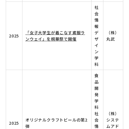
社
会
情
報
「女子大学生が着こなす鳶服ラ
デ
（株）
2025
ンウェイ」を桐華祭で開催
ザ
丸武
イ
ン
学
科
食
品
開
発
学
科
社
（株）
オリジナルクラフトビールの第2
会
システ
2025
弾
情
ムアド