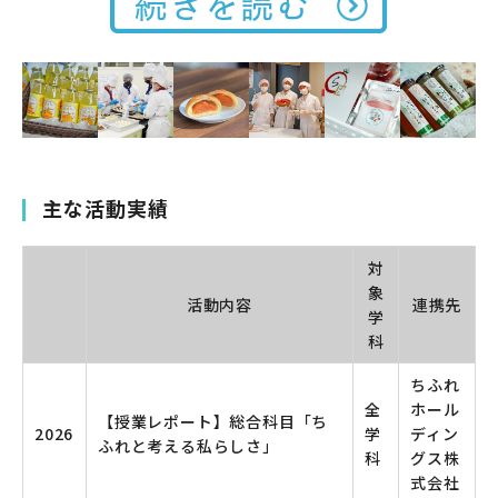
主な活動実績
対
象
活動内容
連携先
学
科
ちふれ
全
ホール
【授業レポート】総合科目「ち
2026
学
ディン
ふれと考える私らしさ」
科
グス株
式会社