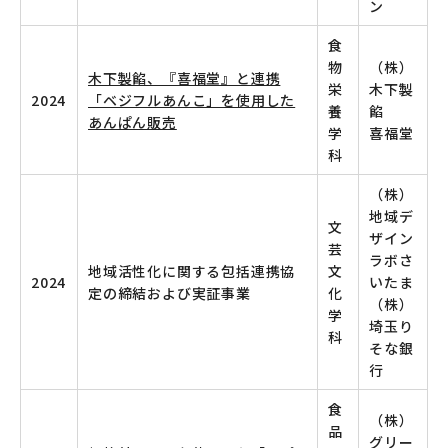
ン
食
物
（株）
木下製餡、『喜福堂』と連携
栄
木下製
2024
「ベジフルあんこ」を使用した
養
餡
あんぱん販売
学
喜福堂
科
（株）
地域デ
文
ザイン
芸
ラボさ
地域活性化に関する包括連携協
文
2024
いたま
定の締結および実証事業
化
（株）
学
埼玉り
科
そな銀
行
食
（株）
品
グリー