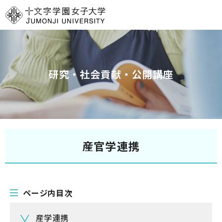
グ
本
ロ
フ
ロ
文
ー
ッ
ー
へ
カ
タ
バ
ル
ー
ル
ナ
へ
研究・社会貢献・公開講座
ナ
ビ
ビ
ゲ
ゲ
ー
ー
シ
シ
ョ
産官学連携
ョ
ン
ン
へ
へ
ページ内目次
産学連携