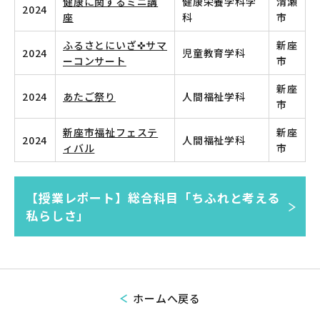
健康に関するミニ講
健康栄養学科学
清瀬
2024
座
科
市
ふるさとにいざ✜サマ
新座
2024
児童教育学科
ーコンサート
市
新座
2024
あたご祭り
人間福祉学科
市
新座市福祉フェステ
新座
2024
人間福祉学科
ィバル
市
【授業レポート】総合科目「ちふれと考える
私らしさ」
ホームへ戻る