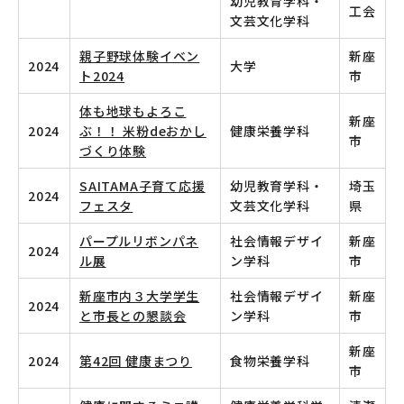
幼児教育学科・
工会
文芸文化学科
親子野球体験イベン
新座
2024
大学
ト2024
市
体も地球もよろこ
新座
2024
ぶ！！ 米粉deおかし
健康栄養学科
市
づくり体験
SAITAMA子育て応援
幼児教育学科・
埼玉
2024
フェスタ
文芸文化学科
県
パープルリボンパネ
社会情報デザイ
新座
2024
ル展
ン学科
市
新座市内３大学学生
社会情報デザイ
新座
2024
と市長との懇談会
ン学科
市
新座
2024
第42回 健康まつり
食物栄養学科
市