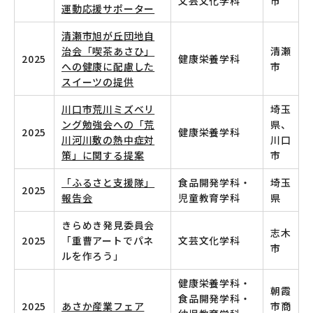
文芸文化学科
市
運動応援サポーター
清瀬市旭が丘団地自
治会「喫茶あさひ」
清瀬
2025
健康栄養学科
への健康に配慮した
市
スイーツの提供
川口市荒川ミズベリ
埼玉
ング勉強会への「荒
県、
2025
健康栄養学科
川河川敷の熱中症対
川口
策」に関する提案
市
「ふるさと支援隊」
食品開発学科・
埼玉
2025
報告会
児童教育学科
県
きらめき発見委員会
志木
2025
「重曹アートでパネ
文芸文化学科
市
ルを作ろう」
健康栄養学科・
朝霞
食品開発学科・
2025
あさか産業フェア
市商