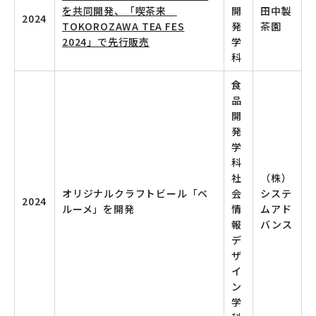
を共同開発、「喫茶来
開
田中製
2024
TOKOROZAWA TEA FES
発
茶園
2024」で先行販売
学
科
食
品
開
発
学
科
社
（株）
オリジナルクラフトビール「ベ
会
システ
2024
ルーメ」を開発
情
ムアド
報
バンス
デ
ザ
イ
ン
学