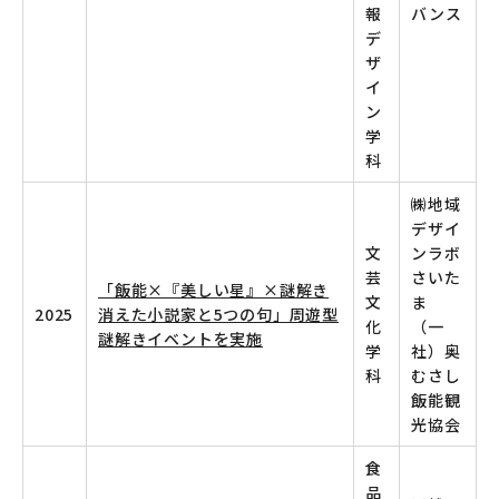
報
バンス
デ
ザ
イ
ン
学
科
㈱地域
デザイ
文
ンラボ
芸
さいた
「飯能×『美しい星』×謎解き
文
ま
2025
消えた小説家と5つの句」周遊型
化
（一
謎解きイベントを実施
学
社）奥
科
むさし
飯能観
光協会
食
品